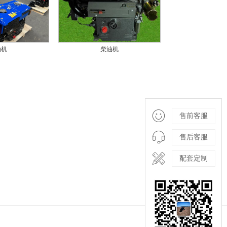
油机
柴油机

售前客服

售后客服

配套定制