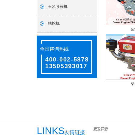
玉米收获机
钻挖机
柴
全国咨询热线
400-002-5878
13505393017
柴
LINKS
宏玉祥源
友情链接