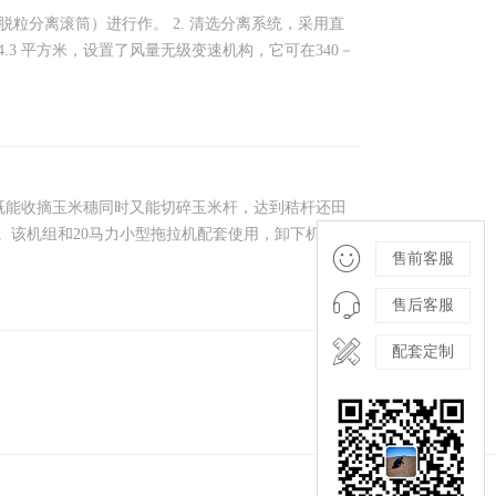
粒分离滚筒）进行作。 2. 清选分离系统，采用直
3 平方米，设置了风量无级变速机构，它可在340－
既能收摘玉米穗同时又能切碎玉米杆，达到秸杆还田
活。该机组和20马力小型拖拉机配套使用，卸下机组拖

售前客服

售后客服

配套定制