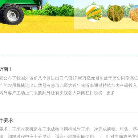
沂南！
总署公布了我国外贸前八个月进出口总值27.08万亿元目前处于历史同期高
产的农用机械进出口数额占总值比重大近年来沂南通过持续加大科研投入
内外客户主动上门采购此外还有央视各大新闻栏目纷纷...更多
计要求
要求，玉米收获机是在玉米成熟时用机械对玉米一次完成摘穗、堆集、茎
输、卸粮过程中应十分灵活，适合小地块田间使用。 2、针对当前农民