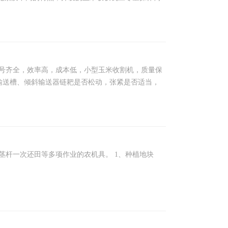
号齐全，效率高，成本低，小型玉米收割机，质量保
查输送槽、倾斜输送器链耙是否松动，张紧是否适当，
茎杆一次还田等多项作业的农机具。 1、种植地块