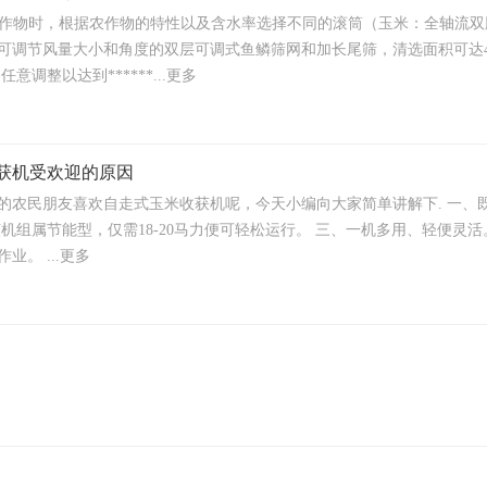
的农作物时，根据农作物的特性以及含水率选择不同的滚筒（玉米：全轴流双脱
可调节风量大小和角度的双层可调式鱼鳞筛网和加长尾筛，清选面积可达4.
任意调整以达到******...更多
获机受欢迎的原因
的农民朋友喜欢自走式玉米收获机呢，今天小编向大家简单讲解下. 一、
该机组属节能型，仅需18-20马力便可轻松运行。 三、一机多用、轻便灵
业。 ...更多