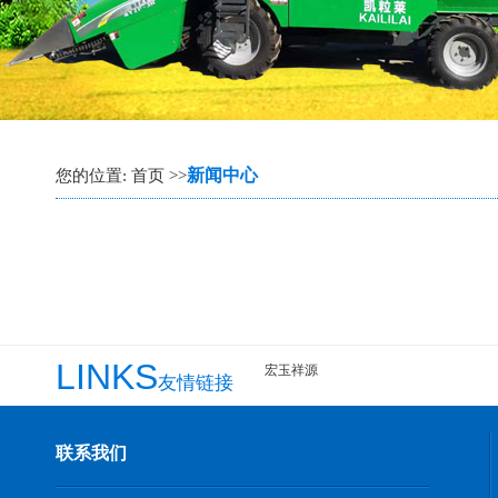
新闻中心
您的位置: 首页 >>
LINKS
宏玉祥源
友情链接
联系我们